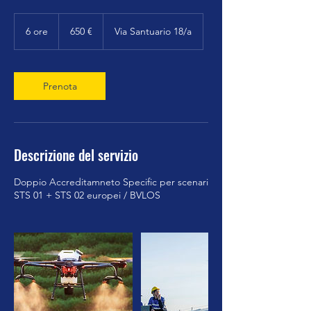
650
euro
6 ore
6
650 €
Via Santuario 18/a
o
r
e
Prenota
Descrizione del servizio
Doppio Accreditamneto Specific per scenari
STS 01 + STS 02 europei / BVLOS